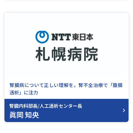
腎臓病について正しい理解を。腎不全治療で「腹膜
透析」に注力
腎臓内科部長/人工透析センター長
眞岡 知央