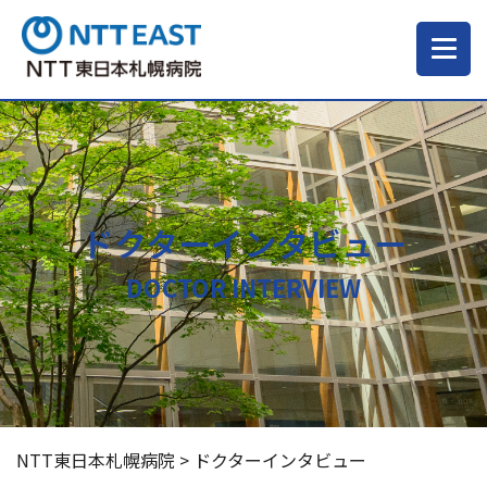
当院について
ご来院される方へ
ドクターインタビュー
診療科・部門
DOCTOR INTERVIEW
医療・介護関係の方
採用情報
NTT東日本札幌病院
>
ドクターインタビュー