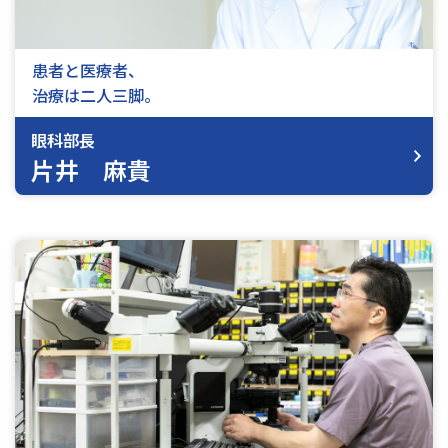
患者と医療者、
治療は⼆⼈三脚。
眼科部長
片井 麻貴