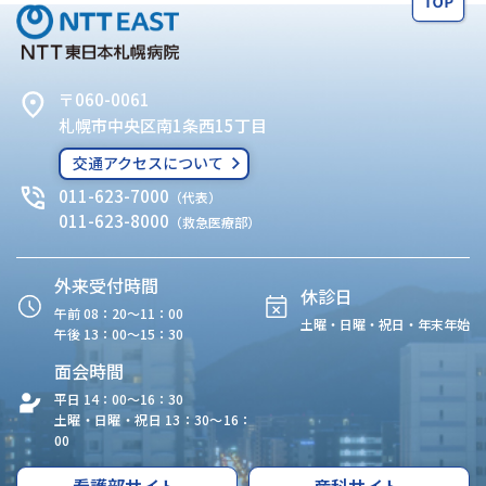
〒060-0061
札幌市中央区南1条西15丁目
交通アクセスについて
011-623-7000
（代表）
011-623-8000
（救急医療部）
外来受付時間
休診日
午前 08：20〜11：00
土曜・日曜・祝日・年末年始
午後 13：00〜15：30
面会時間
平日 14：00〜16：30
土曜・日曜・祝日 13：30〜16：
00