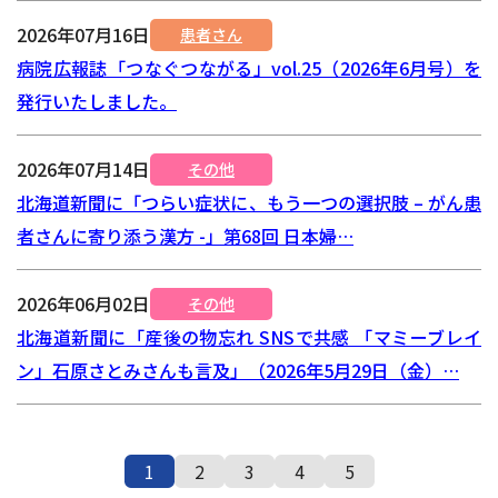
2026年07月16日
患者さん
病院広報誌「つなぐつながる」vol.25（2026年6月号）を
発行いたしました。
2026年07月14日
その他
北海道新聞に「つらい症状に、もう一つの選択肢 – がん患
者さんに寄り添う漢方 -」第68回 日本婦…
2026年06月02日
その他
北海道新聞に「産後の物忘れ SNSで共感 「マミーブレイ
ン」石原さとみさんも言及」（2026年5月29日（金）…
1
2
3
4
5