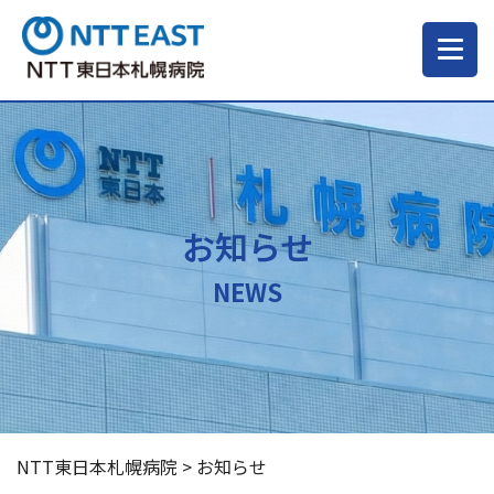
当院について
ご来院される方へ
お知らせ
診療科・部門
NEWS
医療・介護関係の方
採用情報
NTT東日本札幌病院
>
お知らせ