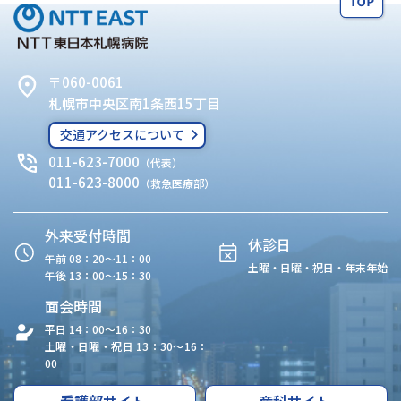
〒060-0061
札幌市中央区南1条西15丁目
交通アクセスについて
011-623-7000
（代表）
011-623-8000
（救急医療部）
外来受付時間
休診日
午前 08：20〜11：00
土曜・日曜・祝日・年末年始
午後 13：00〜15：30
面会時間
平日 14：00〜16：30
土曜・日曜・祝日 13：30〜16：
00