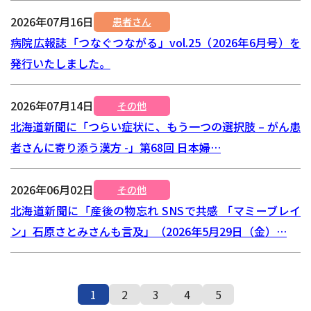
2026年07月16日
患者さん
病院広報誌「つなぐつながる」vol.25（2026年6月号）を
発行いたしました。
2026年07月14日
その他
北海道新聞に「つらい症状に、もう一つの選択肢 – がん患
者さんに寄り添う漢方 -」第68回 日本婦…
2026年06月02日
その他
北海道新聞に「産後の物忘れ SNSで共感 「マミーブレイ
ン」石原さとみさんも言及」（2026年5月29日（金）…
1
2
3
4
5