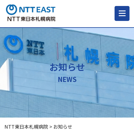
当院について
ご来院される方へ
お知らせ
診療科・部門
NEWS
医療・介護関係の方
採用情報
NTT東日本札幌病院
>
お知らせ