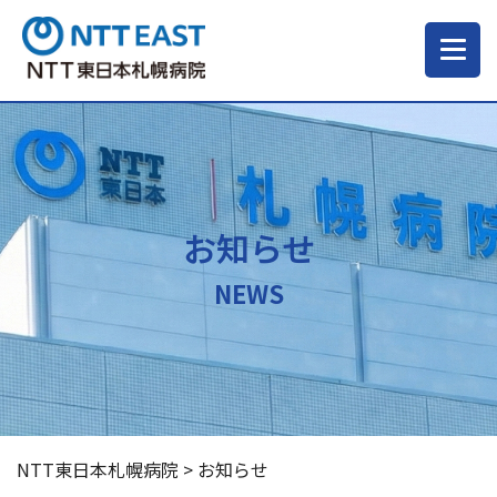
当院について
ご来院される方へ
お知らせ
診療科・部門
NEWS
医療・介護関係の方
採用情報
NTT東日本札幌病院
>
お知らせ