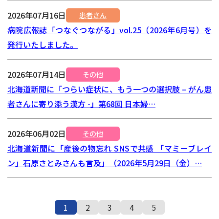
2026年07月16日
患者さん
病院広報誌「つなぐつながる」vol.25（2026年6月号）を
発行いたしました。
2026年07月14日
その他
北海道新聞に「つらい症状に、もう一つの選択肢 – がん患
者さんに寄り添う漢方 -」第68回 日本婦…
2026年06月02日
その他
北海道新聞に「産後の物忘れ SNSで共感 「マミーブレイ
ン」石原さとみさんも言及」（2026年5月29日（金）…
1
2
3
4
5