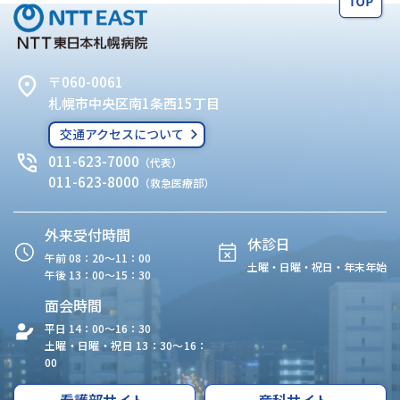
〒060-0061
札幌市中央区南1条西15丁目
交通アクセスについて
011-623-7000
（代表）
011-623-8000
（救急医療部）
外来受付時間
休診日
午前 08：20〜11：00
土曜・日曜・祝日・年末年始
午後 13：00〜15：30
面会時間
平日 14：00〜16：30
土曜・日曜・祝日 13：30〜16：
00