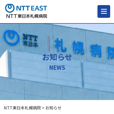
当院について
ご来院される方へ
お知らせ
診療科・部門
NEWS
医療・介護関係の方
採用情報
NTT東日本札幌病院
>
お知らせ