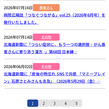
2026年07月16日
患者さん
病院広報誌「つなぐつながる」vol.25（2026年6月号）を
発行いたしました。
2026年07月14日
その他
北海道新聞に「つらい症状に、もう一つの選択肢 – がん患
者さんに寄り添う漢方 -」第68回 日本婦…
2026年06月02日
その他
北海道新聞に「産後の物忘れ SNSで共感 「マミーブレイ
ン」石原さとみさんも言及」（2026年5月29日（金）…
1
2
3
4
5