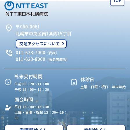
〒060-0061
札幌市中央区南1条西15丁目
交通アクセスについて
011-623-7000
（代表）
011-623-8000
（救急医療部）
外来受付時間
休診日
午前 08：20〜11：00
土曜・日曜・祝日・年末年始
午後 13：00〜15：30
面会時間
平日 14：00〜16：30
土曜・日曜・祝日 13：30〜16：
00