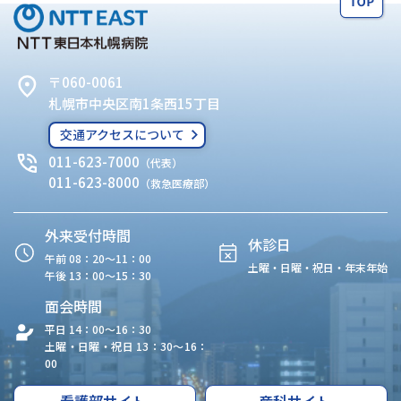
〒060-0061
札幌市中央区南1条西15丁目
交通アクセスについて
011-623-7000
（代表）
011-623-8000
（救急医療部）
外来受付時間
休診日
午前 08：20〜11：00
土曜・日曜・祝日・年末年始
午後 13：00〜15：30
面会時間
平日 14：00〜16：30
土曜・日曜・祝日 13：30〜16：
00