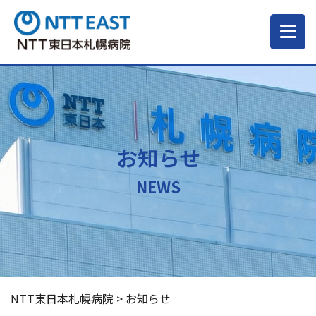
当院について
ご来院される方へ
お知らせ
診療科・部門
NEWS
医療・介護関係の方
採用情報
NTT東日本札幌病院
>
お知らせ