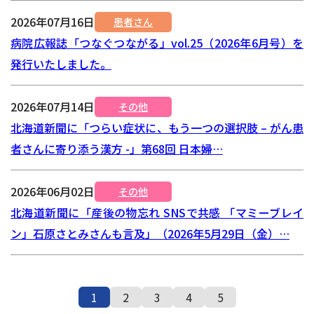
2026年07月16日
患者さん
病院広報誌「つなぐつながる」vol.25（2026年6月号）を
発行いたしました。
2026年07月14日
その他
北海道新聞に「つらい症状に、もう一つの選択肢 – がん患
者さんに寄り添う漢方 -」第68回 日本婦…
2026年06月02日
その他
北海道新聞に「産後の物忘れ SNSで共感 「マミーブレイ
ン」石原さとみさんも言及」（2026年5月29日（金）…
1
2
3
4
5