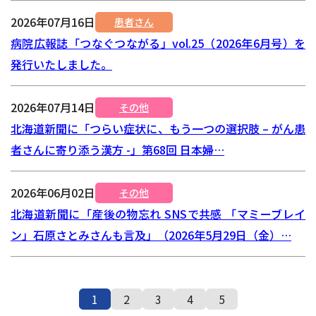
2026年07月16日
患者さん
病院広報誌「つなぐつながる」vol.25（2026年6月号）を
発行いたしました。
2026年07月14日
その他
北海道新聞に「つらい症状に、もう一つの選択肢 – がん患
者さんに寄り添う漢方 -」第68回 日本婦…
2026年06月02日
その他
北海道新聞に「産後の物忘れ SNSで共感 「マミーブレイ
ン」石原さとみさんも言及」（2026年5月29日（金）…
1
2
3
4
5