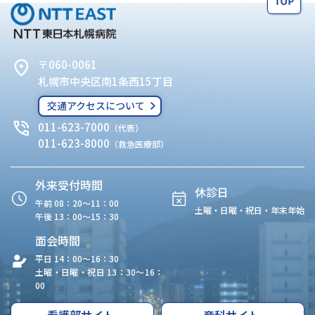
〒060-0061
札幌市中央区南1条西15丁目
交通アクセスについて
011-623-7000
（代表）
011-623-8000
（救急医療部）
外来受付時間
休診日
午前 08：20〜11：00
土曜・日曜・祝日・年末年始
午後 13：00〜15：30
面会時間
平日 14：00〜16：30
土曜・日曜・祝日 13：30〜16：
00