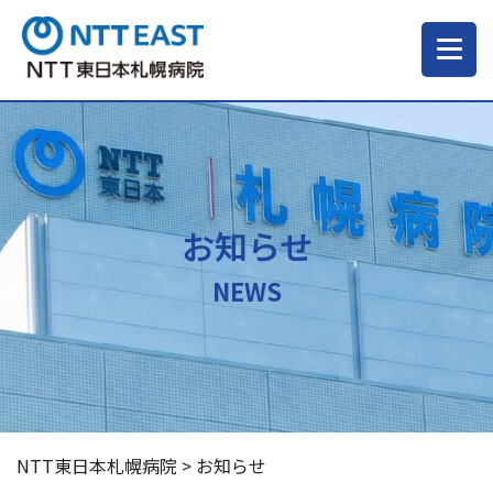
当院について
ご来院される方へ
お知らせ
診療科・部門
NEWS
医療・介護関係の方
採用情報
NTT東日本札幌病院
>
お知らせ