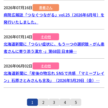
2026年07月16日
患者さん
病院広報誌「つなぐつながる」vol.25（2026年6月号）を
発行いたしました。
2026年07月14日
その他
北海道新聞に「つらい症状に、もう一つの選択肢 – がん患
者さんに寄り添う漢方 -」第68回 日本婦…
2026年06月02日
その他
北海道新聞に「産後の物忘れ SNSで共感 「マミーブレイ
ン」石原さとみさんも言及」（2026年5月29日（金）…
1
2
3
4
5