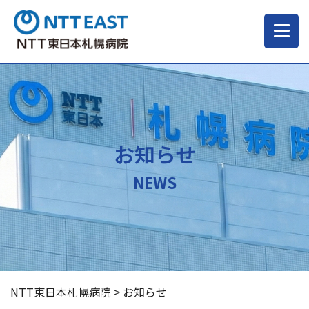
当院について
ご来院される方へ
お知らせ
診療科・部門
NEWS
医療・介護関係の方
採用情報
NTT東日本札幌病院
>
お知らせ