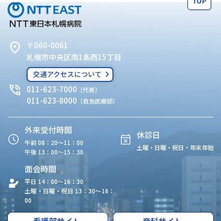
〒060-0061
札幌市中央区南1条西15丁目
交通アクセスについて
011-623-7000
（代表）
011-623-8000
（救急医療部）
外来受付時間
休診日
午前 08：20〜11：00
土曜・日曜・祝日・年末年始
午後 13：00〜15：30
面会時間
平日 14：00〜16：30
土曜・日曜・祝日 13：30〜16：
00