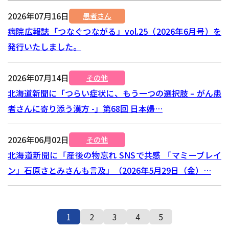
2026年07月16日
患者さん
病院広報誌「つなぐつながる」vol.25（2026年6月号）を
発行いたしました。
2026年07月14日
その他
北海道新聞に「つらい症状に、もう一つの選択肢 – がん患
者さんに寄り添う漢方 -」第68回 日本婦…
2026年06月02日
その他
北海道新聞に「産後の物忘れ SNSで共感 「マミーブレイ
ン」石原さとみさんも言及」（2026年5月29日（金）…
1
2
3
4
5