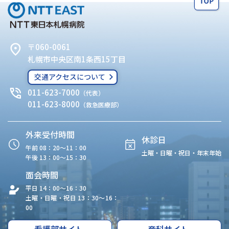
〒060-0061
札幌市中央区南1条西15丁目
交通アクセスについて
011-623-7000
（代表）
011-623-8000
（救急医療部）
外来受付時間
休診日
午前 08：20〜11：00
土曜・日曜・祝日・年末年始
午後 13：00〜15：30
面会時間
平日 14：00〜16：30
土曜・日曜・祝日 13：30〜16：
00