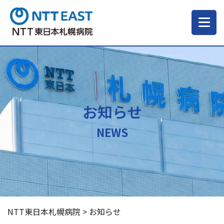
当院について
ご来院される方へ
お知らせ
診療科・部門
NEWS
医療・介護関係の方
採用情報
NTT東日本札幌病院
>
お知らせ