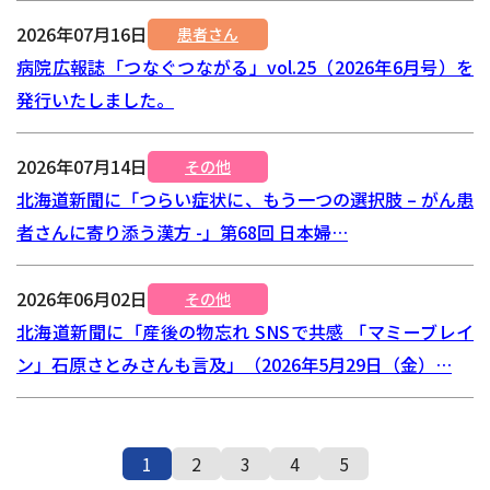
2026年07月16日
患者さん
病院広報誌「つなぐつながる」vol.25（2026年6月号）を
発行いたしました。
2026年07月14日
その他
北海道新聞に「つらい症状に、もう一つの選択肢 – がん患
者さんに寄り添う漢方 -」第68回 日本婦…
2026年06月02日
その他
北海道新聞に「産後の物忘れ SNSで共感 「マミーブレイ
ン」石原さとみさんも言及」（2026年5月29日（金）…
1
2
3
4
5