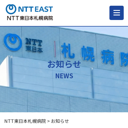
当院について
ご来院される方へ
お知らせ
診療科・部門
NEWS
医療・介護関係の方
採用情報
NTT東日本札幌病院
>
お知らせ