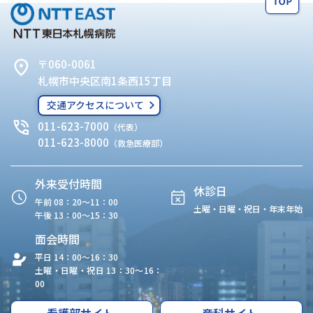
〒060-0061
札幌市中央区南1条西15丁目
交通アクセスについて
011-623-7000
（代表）
011-623-8000
（救急医療部）
外来受付時間
休診日
午前 08：20〜11：00
土曜・日曜・祝日・年末年始
午後 13：00〜15：30
面会時間
平日 14：00〜16：30
土曜・日曜・祝日 13：30〜16：
00