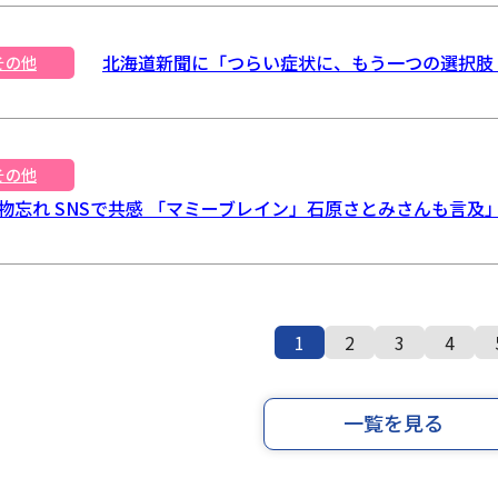
北海道新聞に「つらい症状に、もう一つの選択肢 –
その他
その他
忘れ SNSで共感 「マミーブレイン」石原さとみさんも言及」（
1
2
3
4
一覧を見る