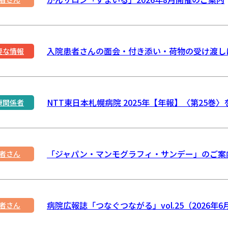
入院患者さんの面会・付き添い・荷物の受け渡し
要な情報
NTT東日本札幌病院 2025年【年報】〈第25巻
療関係者
「ジャパン・マンモグラフィ・サンデー」のご案
者さん
病院広報誌「つなぐつながる」vol.25（2026
者さん