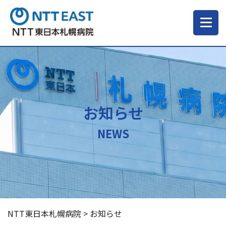
当院について
ご来院される方へ
お知らせ
診療科・部門
NEWS
医療・介護関係の方
採用情報
NTT東日本札幌病院
>
お知らせ