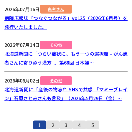
2026年07月16日
患者さん
病院広報誌「つなぐつながる」vol.25（2026年6月号）を
発行いたしました。
2026年07月14日
その他
北海道新聞に「つらい症状に、もう一つの選択肢 – がん患
者さんに寄り添う漢方 -」第68回 日本婦…
2026年06月02日
その他
北海道新聞に「産後の物忘れ SNSで共感 「マミーブレイ
ン」石原さとみさんも言及」（2026年5月29日（金）…
1
2
3
4
5