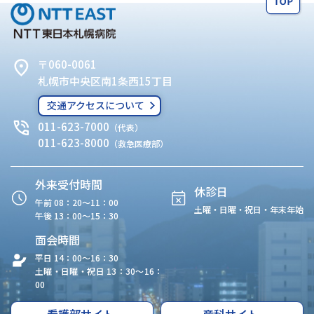
〒060-0061
札幌市中央区南1条西15丁目
交通アクセスについて
011-623-7000
（代表）
011-623-8000
（救急医療部）
外来受付時間
休診日
午前 08：20〜11：00
土曜・日曜・祝日・年末年始
午後 13：00〜15：30
面会時間
平日 14：00〜16：30
土曜・日曜・祝日 13：30〜16：
00