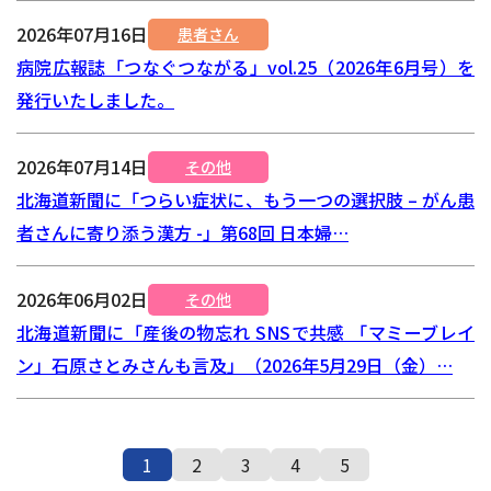
2026年07月16日
患者さん
病院広報誌「つなぐつながる」vol.25（2026年6月号）を
発行いたしました。
2026年07月14日
その他
北海道新聞に「つらい症状に、もう一つの選択肢 – がん患
者さんに寄り添う漢方 -」第68回 日本婦…
2026年06月02日
その他
北海道新聞に「産後の物忘れ SNSで共感 「マミーブレイ
ン」石原さとみさんも言及」（2026年5月29日（金）…
1
2
3
4
5