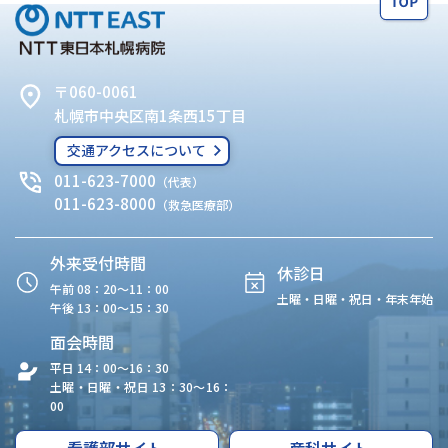
〒060-0061
札幌市中央区南1条西15丁目
交通アクセスについて
011-623-7000
（代表）
011-623-8000
（救急医療部）
外来受付時間
休診日
午前 08：20〜11：00
土曜・日曜・祝日・年末年始
午後 13：00〜15：30
面会時間
平日 14：00〜16：30
土曜・日曜・祝日 13：30〜16：
00