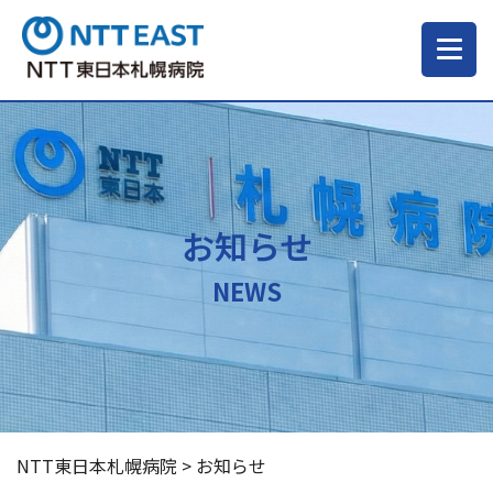
当院について
ご来院される方へ
お知らせ
診療科・部門
NEWS
医療・介護関係の方
採用情報
NTT東日本札幌病院
>
お知らせ