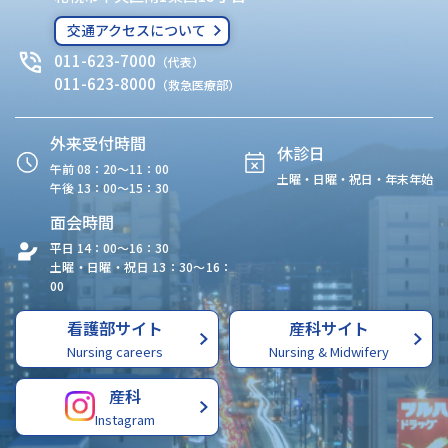
交通アクセスについて
011-623-7000
（代表）
011-623-8000
（救急医療部）
外来受付時間
休診日
午前 08：20〜11：00
土曜・日曜・祝日・年末年始
午後 13：00〜15：30
面会時間
平日 14：00〜16：30
土曜・日曜・祝日 13：30〜16：
00
看護部サイト
産科サイト
Nursing careers
Nursing & Midwifery
産科
Instagram