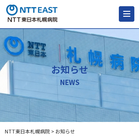
当院について
ご来院される方へ
お知らせ
診療科・部門
NEWS
医療・介護関係の方
採用情報
NTT東日本札幌病院
>
お知らせ