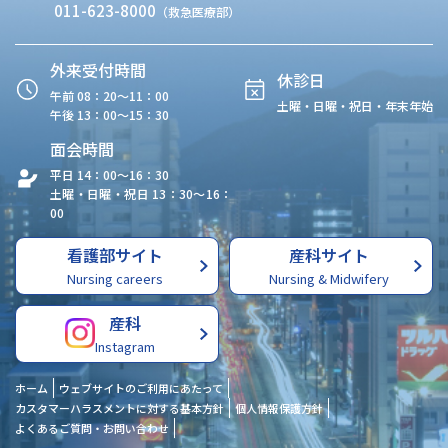
011-623-8000
（救急医療部）
外来受付時間
休診日
午前 08：20〜11：00
土曜・日曜・祝日・年末年始
午後 13：00〜15：30
面会時間
平日 14：00〜16：30
土曜・日曜・祝日 13：30〜16：
00
看護部サイト
産科サイト
Nursing careers
Nursing & Midwifery
産科
Instagram
ホーム
ウェブサイトのご利用にあたって
カスタマーハラスメントに対する基本方針
個人情報保護方針
よくあるご質問・お問い合わせ