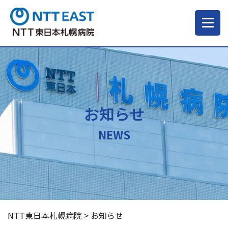
当院について
ご来院される方へ
お知らせ
診療科・部門
NEWS
医療・介護関係の方
採用情報
NTT東日本札幌病院
>
お知らせ