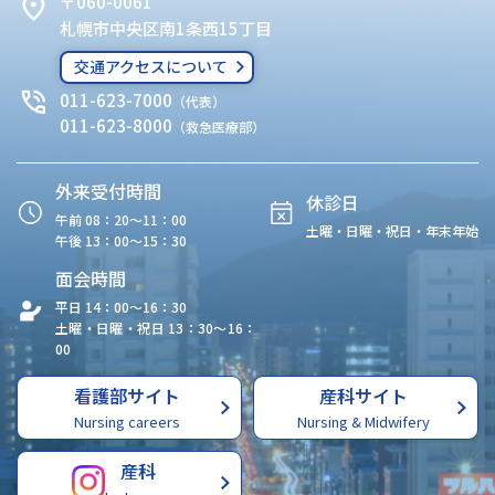
〒060-0061
札幌市中央区南1条西15丁目
交通アクセスについて
011-623-7000
（代表）
011-623-8000
（救急医療部）
外来受付時間
休診日
午前 08：20〜11：00
土曜・日曜・祝日・年末年始
午後 13：00〜15：30
面会時間
平日 14：00〜16：30
土曜・日曜・祝日 13：30〜16：
00
看護部サイト
産科サイト
Nursing careers
Nursing & Midwifery
産科