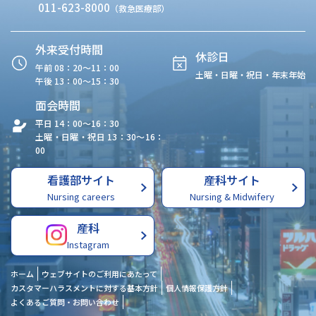
011-623-8000
（救急医療部）
外来受付時間
休診日
午前 08：20〜11：00
土曜・日曜・祝日・年末年始
午後 13：00〜15：30
面会時間
平日 14：00〜16：30
土曜・日曜・祝日 13：30〜16：
00
看護部サイト
産科サイト
Nursing careers
Nursing & Midwifery
産科
Instagram
ホーム
ウェブサイトのご利用にあたって
カスタマーハラスメントに対する基本方針
個人情報保護方針
よくあるご質問・お問い合わせ