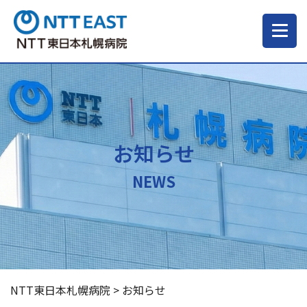
当院について
ご来院される方へ
お知らせ
診療科・部門
NEWS
医療・介護関係の方
採用情報
NTT東日本札幌病院
>
お知らせ