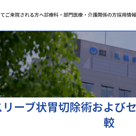
いて
ご来院される方へ
診療科・部門
医療・介護関係の方
採用情
スリーブ状胃切除術および
較