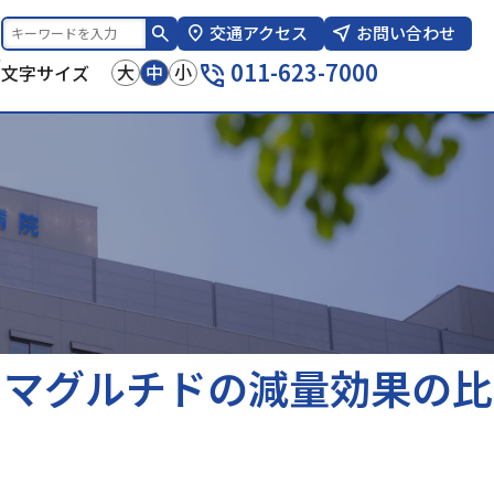
交通アクセス
お問い合わせ
報
011-623-7000
大
中
小
文字サイズ
セマグルチドの減量効果の比