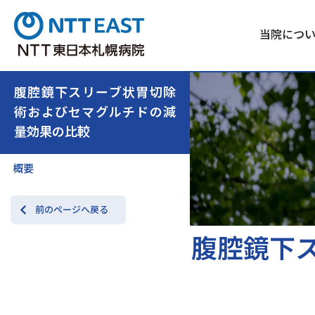
当院につ
腹腔鏡下スリーブ状胃切除
術およびセマグルチドの減
量効果の比較
概要
前のページへ戻る
腹腔鏡下