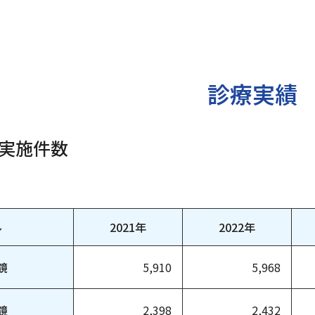
診療実績
実施件数
ル
2021年
2022年
鏡
5,910
5,968
鏡
2,398
2,432