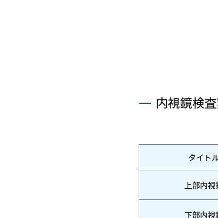
内視鏡検査
タイト
上部内視
下部内視