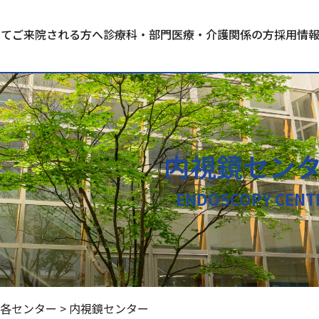
いて
ご来院される方へ
診療科・部門
医療・介護関係の方
採用情
内視鏡セン
ENDOSCOPY CENT
各センター
>
内視鏡センター