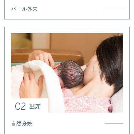
パール外来
02
出産
自然分娩