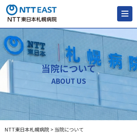
当院について
ご来院される方へ
当院について
診療科・部門
ABOUT US
医療・介護関係の方
採用情報
NTT東日本札幌病院
>
当院について