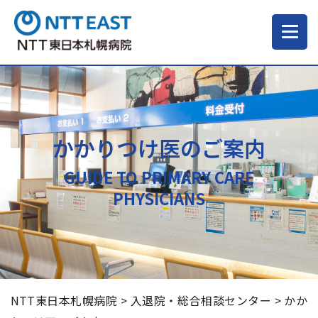
当院について
ご来院される方へ
かかりつけ医のご案内
GUIDE TO PRIMARY CARE
診療科・部門
PHYSICIANS
医療・介護関係の方
採用情報
NTT東日本札幌病院
>
入退院・総合相談センター
>
かか