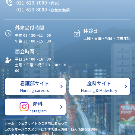
011-623-7000
（代表）
011-623-8000
（救急医療部）
外来受付時間
休診日
午前 08：20〜11：00
土曜・日曜・祝日・年末年始
午後 13：00〜15：30
面会時間
平日 14：00〜16：30
土曜・日曜・祝日 13：30〜16：
00
看護部サイト
産科サイト
Nursing careers
Nursing & Midwifery
産科
Instagram
ホーム
ウェブサイトのご利用にあたって
カスタマーハラスメントに対する基本方針
個人情報保護方針