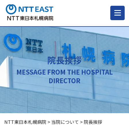
当院について
ご来院される方へ
院長挨拶
MESSAGE FROM THE HOSPITAL
診療科・部門
DIRECTOR
医療・介護関係の方
採用情報
NTT東日本札幌病院
>
当院について
>
院長挨拶