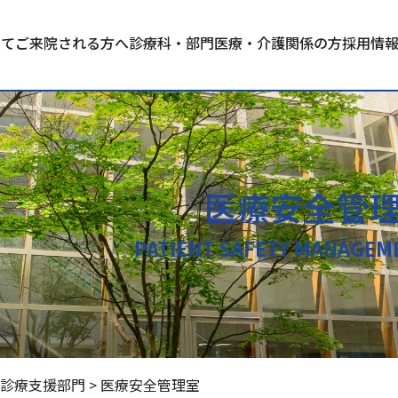
いて
ご来院される方へ
診療科・部門
医療・介護関係の方
採用情
医療安全管
PATIENT SAFETY MANAGEM
診療支援部門
>
医療安全管理室