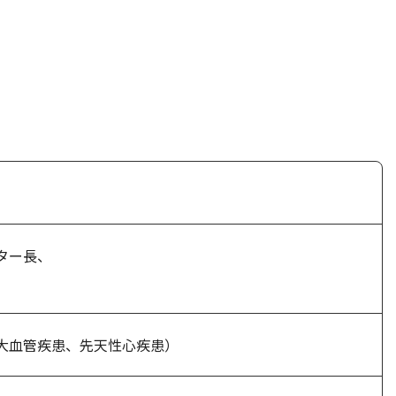
ター長、
大血管疾患、先天性心疾患）