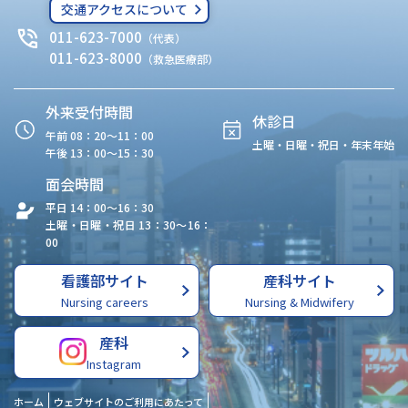
交通アクセスについて
011-623-7000
（代表）
011-623-8000
（救急医療部）
外来受付時間
休診日
午前 08：20〜11：00
土曜・日曜・祝日・年末年始
午後 13：00〜15：30
面会時間
平日 14：00〜16：30
土曜・日曜・祝日 13：30〜16：
00
看護部サイト
産科サイト
Nursing careers
Nursing & Midwifery
産科
Instagram
ホーム
ウェブサイトのご利用にあたって