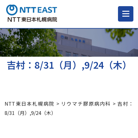
当院について
ご来院される方へ
吉村：8/31（月）,9/24（木）
診療科・部門
医療・介護関係の方
NTT東日本札幌病院
>
リウマチ膠原病内科
>
吉村：
8/31（月）,9/24（木）
採用情報