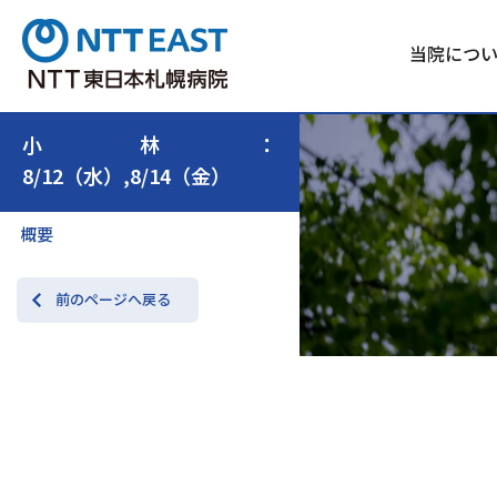
当院につ
小林：
8/12（水）,8/14（金）
概要
前のページへ戻る