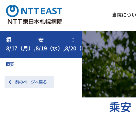
当院につ
乘安：
8/17（月）,8/19（水）,8/20（木）,8/21（金）
概要
前のページへ戻る
乘安：