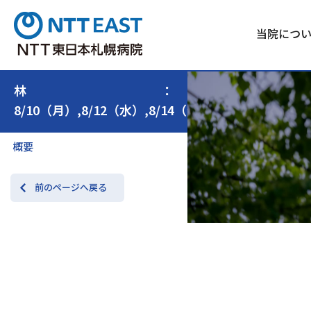
当院につ
林：
8/10（月）,8/12（水）,8/14（金）
概要
前のページへ戻る