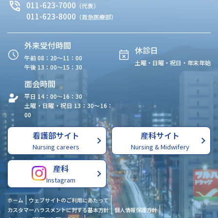
011-623-7000
（代表）
011-623-8000
（救急医療部）
外来受付時間
休診日
午前 08：20〜11：00
土曜・日曜・祝日・年末年始
午後 13：00〜15：30
面会時間
平日 14：00〜16：30
土曜・日曜・祝日 13：30〜16：
00
看護部サイト
産科サイト
Nursing careers
Nursing & Midwifery
産科
Instagram
ホーム
ウェブサイトのご利用にあたって
カスタマーハラスメントに対する基本方針
個人情報保護方針