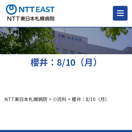
当院について
ご来院される方へ
櫻井：8/10（月）
診療科・部門
医療・介護関係の方
NTT東日本札幌病院
>
小児科
>
櫻井：8/10（月）
採用情報