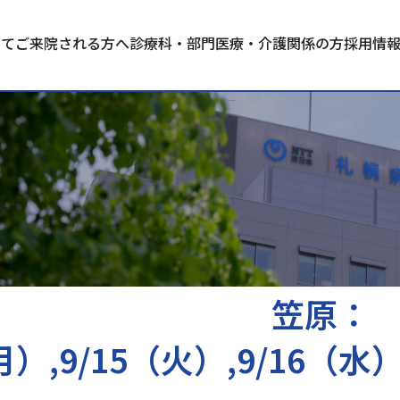
いて
ご来院される方へ
診療科・部門
医療・介護関係の方
採用情
18（金）
笠原：
月）,9/15（火）,9/16（水）