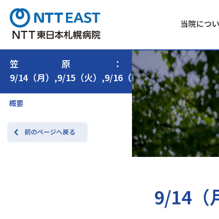
当院につ
笠原：
9/14（月）,9/15（火）,9/16（水）,9/17（木）,9/
概要
前のページへ戻る
9/14（