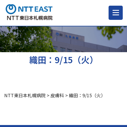
当院について
ご来院される方へ
織田：9/15（火）
診療科・部門
医療・介護関係の方
NTT東日本札幌病院
>
皮膚科
>
織田：9/15（火）
採用情報