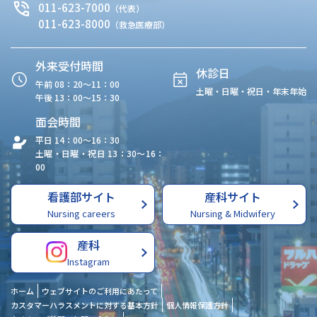
011-623-7000
（代表）
011-623-8000
（救急医療部）
外来受付時間
休診日
午前 08：20〜11：00
土曜・日曜・祝日・年末年始
午後 13：00〜15：30
面会時間
平日 14：00〜16：30
土曜・日曜・祝日 13：30〜16：
00
看護部サイト
産科サイト
Nursing careers
Nursing & Midwifery
産科
Instagram
ホーム
ウェブサイトのご利用にあたって
カスタマーハラスメントに対する基本方針
個人情報保護方針