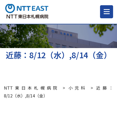
当院について
ご来院される方へ
近藤：8/12（水）,8/14（金）
診療科・部門
医療・介護関係の方
NTT東日本札幌病院
>
小児科
>
近藤：
8/12（水）,8/14（金）
採用情報