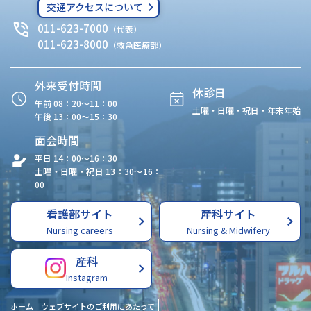
交通アクセスについて
011-623-7000
（代表）
011-623-8000
（救急医療部）
外来受付時間
休診日
午前 08：20〜11：00
土曜・日曜・祝日・年末年始
午後 13：00〜15：30
面会時間
平日 14：00〜16：30
土曜・日曜・祝日 13：30〜16：
00
看護部サイト
産科サイト
Nursing careers
Nursing & Midwifery
産科
Instagram
ホーム
ウェブサイトのご利用にあたって