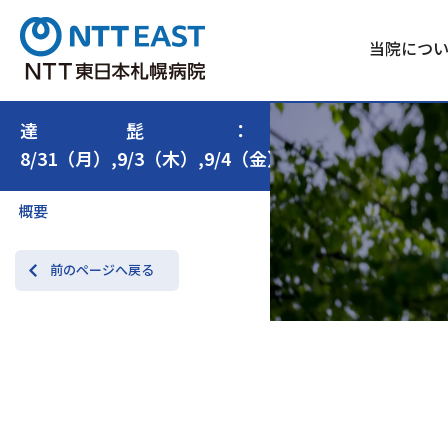
当院につ
達髭：
8/31（月）,9/3（木）,9/4（金）
概要
前のページへ戻る