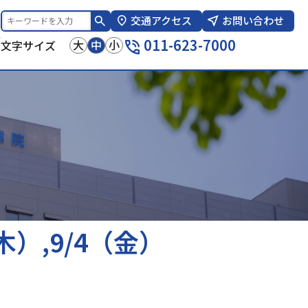
交通アクセス
お問い合わせ
報
011-623-7000
大
中
小
文字サイズ
木）,9/4（金）