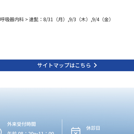
呼吸器内科
>
達髭：8/31（月）,9/3（木）,9/4（金）
サイトマップはこちら
外来受付時間
休診日
午前 08：20〜11：00