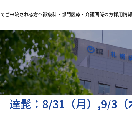
いて
ご来院される方へ
診療科・部門
医療・介護関係の方
採用情
達髭：8/31（月）,9/3（