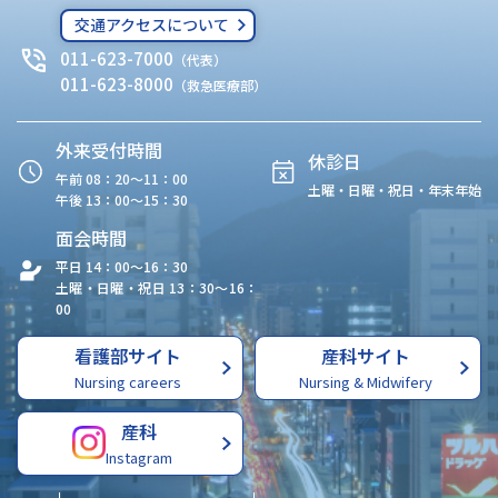
交通アクセスについて
011-623-7000
（代表）
011-623-8000
（救急医療部）
外来受付時間
休診日
午前 08：20〜11：00
土曜・日曜・祝日・年末年始
午後 13：00〜15：30
面会時間
平日 14：00〜16：30
土曜・日曜・祝日 13：30〜16：
00
看護部サイト
産科サイト
Nursing careers
Nursing & Midwifery
産科
Instagram