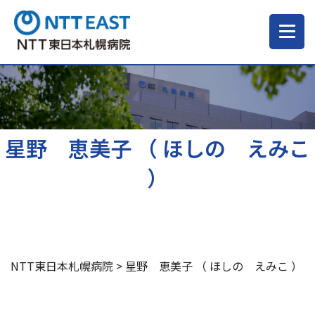
当院について
ご来院される方へ
星野 恵美子 （ ほしの えみこ
）
診療科・部門
医療・介護関係の方
NTT東日本札幌病院
>
星野 恵美子 （ ほしの えみこ ）
採用情報