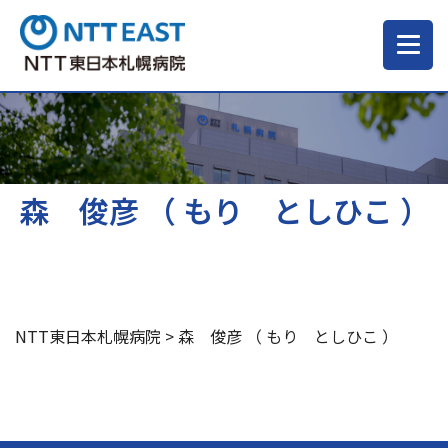
当院について
ご来院される方へ
森 俊彦 （ もり としひこ ）
診療科・部門
医療・介護関係の方
NTT東日本札幌病院
>
森 俊彦 （ もり としひこ ）
採用情報