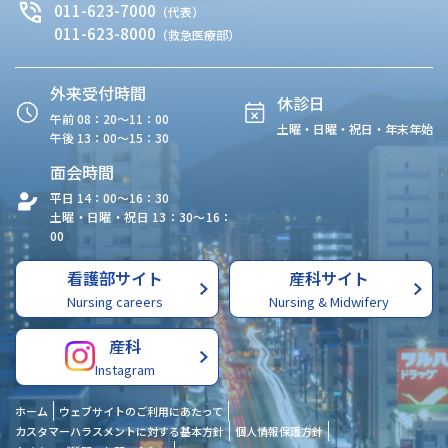
011-623-7000
（代表）
011-623-8000
（救急医療部）
外来受付時間
休診日
午前 08：20〜11：00
土曜・日曜・祝日・年末年始
午後 13：00〜15：30
面会時間
平日 14：00〜16：30
土曜・日曜・祝日 13：30〜16：
00
看護部サイト
産科サイト
Nursing careers
Nursing & Midwifery
産科
Instagram
ホーム
ウェブサイトのご利用にあたって
カスタマーハラスメントに対する基本方針
個人情報保護方針