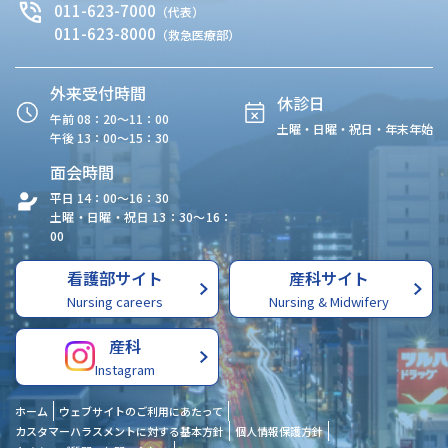
011-623-7000
（代表）
011-623-8000
（救急医療部）
外来受付時間
休診日
午前 08：20〜11：00
土曜・日曜・祝日・年末年始
午後 13：00〜15：30
面会時間
平日 14：00〜16：30
土曜・日曜・祝日 13：30〜16：
00
看護部サイト
産科サイト
Nursing careers
Nursing & Midwifery
産科
Instagram
ホーム
ウェブサイトのご利用にあたって
カスタマーハラスメントに対する基本方針
個人情報保護方針