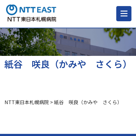
当院について
ご来院される方へ
紙谷 咲良（かみや さくら）
診療科・部門
医療・介護関係の方
NTT東日本札幌病院
>
紙谷 咲良（かみや さくら）
採用情報