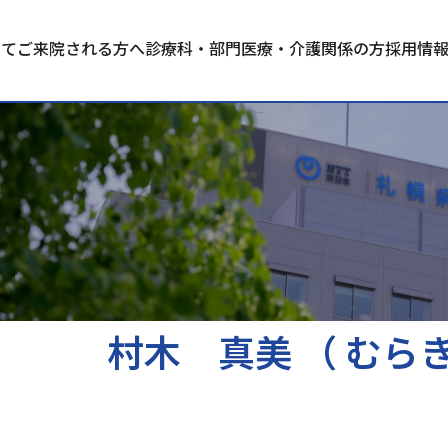
いて
ご来院される方へ
診療科・部門
医療・介護関係の方
採用情
村木 真美 （ むら