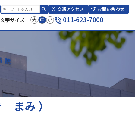
交通アクセス
お問い合わせ
報
011-623-7000
大
中
小
文字サイズ
き まみ ）