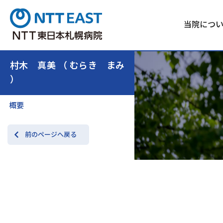
当院につ
村木 真美 （ むらき まみ
）
概要
前のページへ戻る