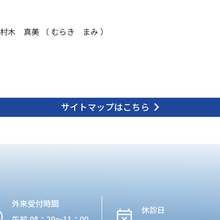
村木 真美 （ むらき まみ ）
サイトマップはこちら
外来受付時間
休診日
午前 08：20〜11：00