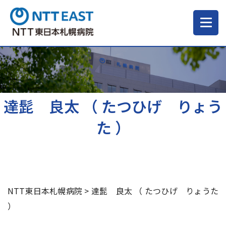
当院について
ご来院される方へ
達髭 良太 （ たつひげ りょう
た ）
診療科・部門
医療・介護関係の方
NTT東日本札幌病院
>
達髭 良太 （ たつひげ りょうた
採用情報
）