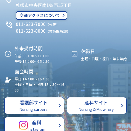
札幌市中央区南1条西15丁目
交通アクセスについて
011-623-7000
（代表）
011-623-8000
（救急医療部）
外来受付時間
休診日
午前 08：20〜11：00
土曜・日曜・祝日・年末年始
午後 13：00〜15：30
面会時間
平日 14：00〜16：30
土曜・日曜・祝日 13：30〜16：
00
看護部サイト
産科サイト
Nursing careers
Nursing & Midwifery
産科
Instagram