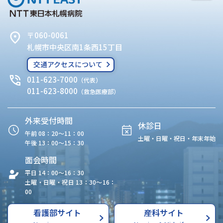
〒060-0061
札幌市中央区南1条西15丁目
交通アクセスについて
011-623-7000
（代表）
011-623-8000
（救急医療部）
外来受付時間
休診日
午前 08：20〜11：00
土曜・日曜・祝日・年末年始
午後 13：00〜15：30
面会時間
平日 14：00〜16：30
土曜・日曜・祝日 13：30〜16：
00
看護部サイト
産科サイト