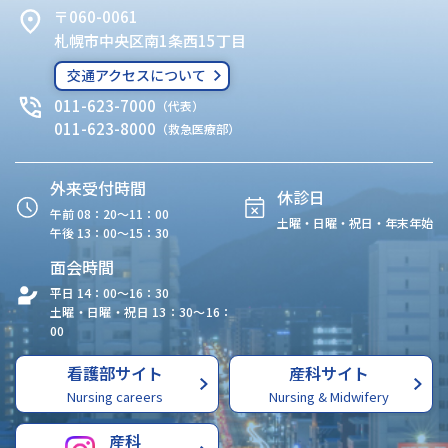
〒060-0061
札幌市中央区南1条西15丁目
交通アクセスについて
011-623-7000
（代表）
011-623-8000
（救急医療部）
外来受付時間
休診日
午前 08：20〜11：00
土曜・日曜・祝日・年末年始
午後 13：00〜15：30
面会時間
平日 14：00〜16：30
土曜・日曜・祝日 13：30〜16：
00
看護部サイト
産科サイト
Nursing careers
Nursing & Midwifery
産科