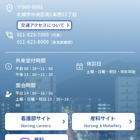
〒060-0061
札幌市中央区南1条西15丁目
交通アクセスについて
011-623-7000
（代表）
011-623-8000
（救急医療部）
外来受付時間
休診日
午前 08：20〜11：00
土曜・日曜・祝日・年末年始
午後 13：00〜15：30
面会時間
平日 14：00〜16：30
土曜・日曜・祝日 13：30〜16：
00
看護部サイト
産科サイト
Nursing careers
Nursing & Midwifery
産科