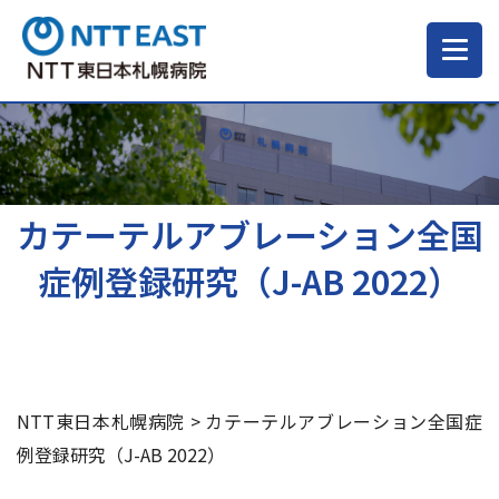
当院について
ご来院される方へ
カテーテルアブレーション全国
症例登録研究（J-AB 2022）
診療科・部門
医療・介護関係の方
NTT東日本札幌病院
>
カテーテルアブレーション全国症
採用情報
例登録研究（J-AB 2022）