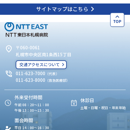
サイトマップはこちら
〒060-0061
札幌市中央区南1条西15丁目
交通アクセスについて
011-623-7000
（代表）
011-623-8000
（救急医療部）
外来受付時間
休診日
午前 08：20〜11：00
土曜・日曜・祝日・年末年始
午後 13：00〜15：30
面会時間
平日 14：00〜16：30