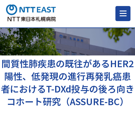
当院について
ご来院される方へ
間質性肺疾患の既往があるHER2
陽性、低発現の進行再発乳癌患
診療科・部門
者におけるT-DXd投与の後ろ向き
コホート研究（ASSURE-BC）
医療・介護関係の方
採用情報