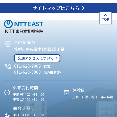
サイトマップはこちら
〒060-0061
札幌市中央区南1条西15丁目
交通アクセスについて
011-623-7000
（代表）
011-623-8000
（救急医療部）
外来受付時間
休診日
午前 08：20〜11：00
土曜・日曜・祝日・年末年始
午後 13：00〜15：30
面会時間
平日 14：00〜16：30