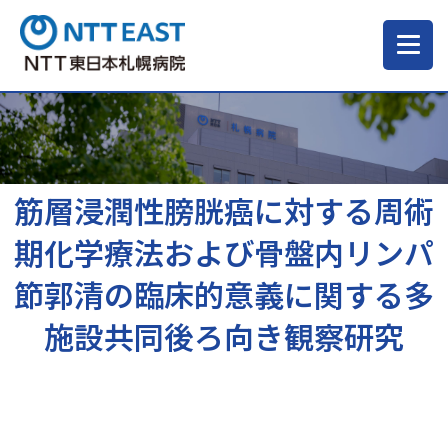
当院について
ご来院される方へ
筋層浸潤性膀胱癌に対する周術
期化学療法および骨盤内リンパ
診療科・部門
節郭清の臨床的意義に関する多
施設共同後ろ向き観察研究
医療・介護関係の方
採用情報