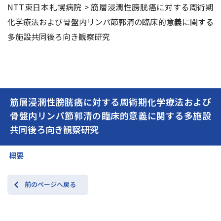
NTT東日本札幌病院
>
筋層浸潤性膀胱癌に対する周術期
化学療法および骨盤内リンパ節郭清の臨床的意義に関する
交通アクセス
お問い合わせ
多施設共同後ろ向き観察研究
筋層浸潤性膀胱癌に対する周術期化学療法および
骨盤内リンパ節郭清の臨床的意義に関する多施設
共同後ろ向き観察研究
概要
前のページへ戻る