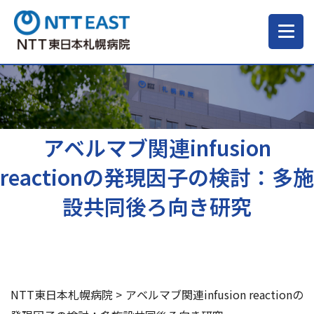
当院について
ご来院される方へ
アベルマブ関連infusion
reactionの発現因子の検討：多施
診療科・部門
設共同後ろ向き研究
医療・介護関係の方
採用情報
NTT東日本札幌病院
>
アベルマブ関連infusion reactionの