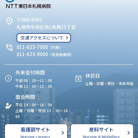
〒060-0061
札幌市中央区南1条西15丁目
交通アクセスについて
011-623-7000
（代表）
011-623-8000
（救急医療部）
外来受付時間
休診日
午前 08：20〜11：00
土曜・日曜・祝日・年末年始
午後 13：00〜15：30
面会時間
平日 14：00〜16：30
土曜・日曜・祝日 13：30〜16：
00
看護部サイト
産科サイト
Nursing careers
Nursing & Midwifery