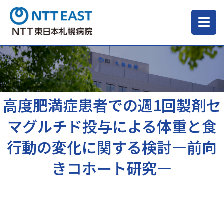
当院について
ご来院される方へ
高度肥満症患者での週1回製剤セ
マグルチド投与による体重と食
診療科・部門
行動の変化に関する検討―前向
きコホート研究―
医療・介護関係の方
採用情報