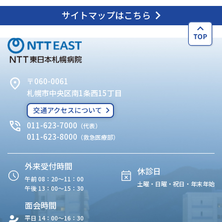
サイトマップはこちら
〒060-0061
札幌市中央区南1条西15丁目
交通アクセスについて
011-623-7000
（代表）
011-623-8000
（救急医療部）
外来受付時間
休診日
午前 08：20〜11：00
土曜・日曜・祝日・年末年始
午後 13：00〜15：30
面会時間
平日 14：00〜16：30