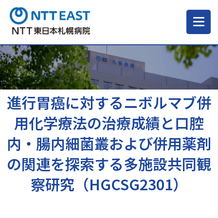
当院について
ご来院される方へ
進行胃癌に対するニボルマブ併
用化学療法の治療成績と口腔
診療科・部門
内・腸内細菌叢および併用薬剤
の関連を探索する多施設共同観
医療・介護関係の方
察研究（HGCSG2301）
採用情報