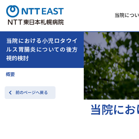
当院につ
当院における小児ロタウイ
ルス胃腸炎についての後方
視的検討
概要
前のページへ戻る
当院にお