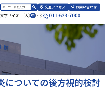
交通アクセス
お問い合わせ
報
011-623-7000
大
中
小
文字サイズ
炎についての後方視的検討