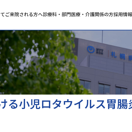
いて
ご来院される方へ
診療科・部門
医療・介護関係の方
採用情
ける小児ロタウイルス胃腸