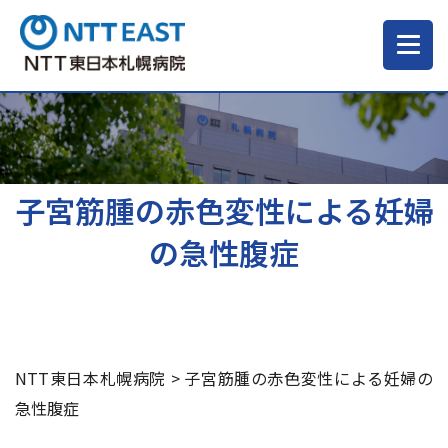
当院について
ご来院される方へ
子宮筋腫の赤色変性による妊婦
の急性腹症
診療科・部門
医療・介護関係の方
NTT東日本札幌病院
>
子宮筋腫の赤色変性による妊婦の
採用情報
急性腹症