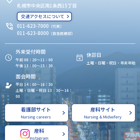
札幌市中央区南1条西15丁目
交通アクセスについて
011-623-7000
（代表）
011-623-8000
（救急医療部）
外来受付時間
休診日
午前 08：20〜11：00
土曜・日曜・祝日・年末年始
午後 13：00〜15：30
面会時間
平日 14：00〜16：30
土曜・日曜・祝日 13：30〜16：
00
看護部サイト
産科サイト
Nursing careers
Nursing & Midwifery
産科
Instagram