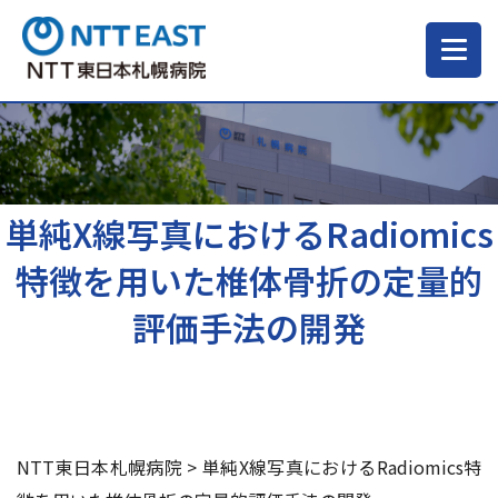
当院について
ご来院される方へ
単純X線写真におけるRadiomics
特徴を用いた椎体骨折の定量的
診療科・部門
評価手法の開発
医療・介護関係の方
採用情報
NTT東日本札幌病院
>
単純X線写真におけるRadiomics特