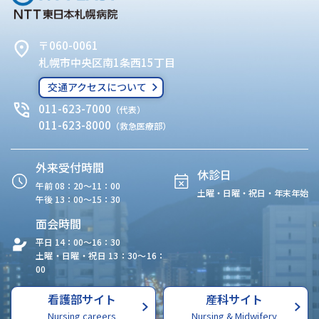
〒060-0061
札幌市中央区南1条西15丁目
交通アクセスについて
011-623-7000
（代表）
011-623-8000
（救急医療部）
外来受付時間
休診日
午前 08：20〜11：00
土曜・日曜・祝日・年末年始
午後 13：00〜15：30
面会時間
平日 14：00〜16：30
土曜・日曜・祝日 13：30〜16：
00
看護部サイト
産科サイト
Nursing careers
Nursing & Midwifery