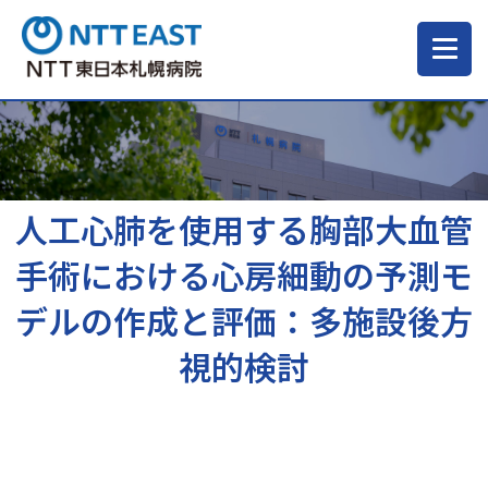
当院について
ご来院される方へ
人工心肺を使用する胸部大血管
手術における心房細動の予測モ
診療科・部門
デルの作成と評価：多施設後方
視的検討
医療・介護関係の方
採用情報