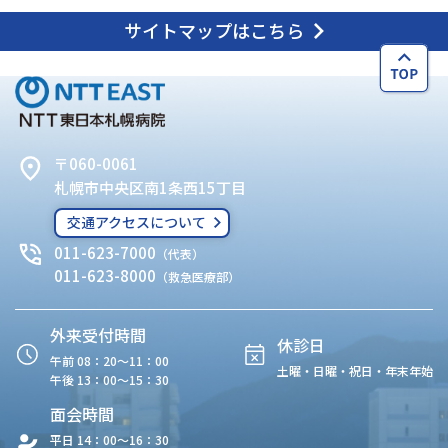
サイトマップはこちら
〒060-0061
札幌市中央区南1条西15丁目
交通アクセスについて
011-623-7000
（代表）
011-623-8000
（救急医療部）
外来受付時間
休診日
午前 08：20〜11：00
土曜・日曜・祝日・年末年始
午後 13：00〜15：30
面会時間
平日 14：00〜16：30